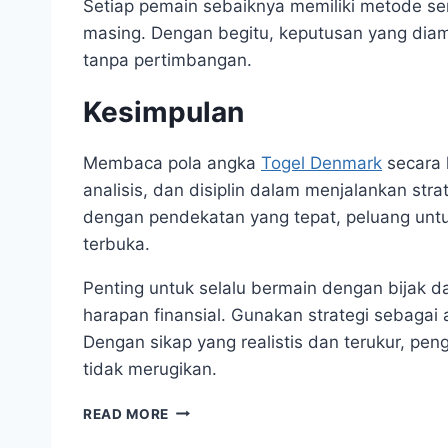
Setiap pemain sebaiknya memiliki metode se
masing. Dengan begitu, keputusan yang diamb
tanpa pertimbangan.
Kesimpulan
Membaca pola angka
Togel Denmark
secara 
analisis, dan disiplin dalam menjalankan str
dengan pendekatan yang tepat, peluang untu
terbuka.
Penting untuk selalu bermain dengan bijak d
harapan finansial. Gunakan strategi sebagai
Dengan sikap yang realistis dan terukur, pe
tidak merugikan.
RAHASIA
READ MORE
TOGEL