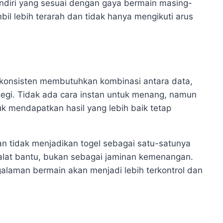
ndiri yang sesuai dengan gaya bermain masing-
il lebih terarah dan tidak hanya mengikuti arus
konsisten membutuhkan kombinasi antara data,
ategi. Tidak ada cara instan untuk menang, namun
k mendapatkan hasil yang lebih baik tetap
an tidak menjadikan togel sebagai satu-satunya
 alat bantu, bukan sebagai jaminan kemenangan.
ngalaman bermain akan menjadi lebih terkontrol dan