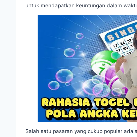
untuk mendapatkan keuntungan dalam waktu
Salah satu pasaran yang cukup populer adala