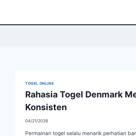
Skip
to
content
TOGEL ONLINE
Rahasia Togel Denmark M
Konsisten
04/21/2026
Permainan togel selalu menarik perhatian b