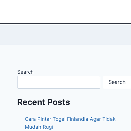
Search
Search
Recent Posts
Cara Pintar Togel Finlandia Agar Tidak
Mudah Rugi