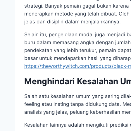
strategi. Banyak pemain gagal bukan karena s
menerapkan metode yang telah dibuat. Oleh ka
jelas dan disiplin dalam menjalankannya.
Selain itu, pengelolaan modal juga menjadi ba
buru dalam memasang angka dengan jumlah 
pendekatan yang lebih terukur, pemain dapat
besar untuk mendapatkan hasil yang dihara
https://theworthywitch.com/products/black-
Menghindari Kesalahan 
Salah satu kesalahan umum yang sering dila
feeling atau insting tanpa didukung data. M
analisis yang jelas, peluang keberhasilan men
Kesalahan lainnya adalah mengikuti prediksi