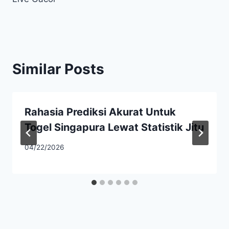
Similar Posts
Rahasia Prediksi Akurat Untuk
Togel Singapura Lewat Statistik Jitu
04/22/2026