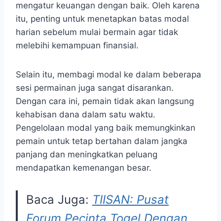
mengatur keuangan dengan baik. Oleh karena
itu, penting untuk menetapkan batas modal
harian sebelum mulai bermain agar tidak
melebihi kemampuan finansial.
Selain itu, membagi modal ke dalam beberapa
sesi permainan juga sangat disarankan.
Dengan cara ini, pemain tidak akan langsung
kehabisan dana dalam satu waktu.
Pengelolaan modal yang baik memungkinkan
pemain untuk tetap bertahan dalam jangka
panjang dan meningkatkan peluang
mendapatkan kemenangan besar.
Baca Juga:
TIISAN: Pusat
Forum Pecinta Togel Dengan