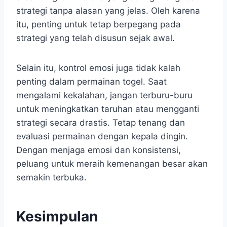
strategi tanpa alasan yang jelas. Oleh karena
itu, penting untuk tetap berpegang pada
strategi yang telah disusun sejak awal.
Selain itu, kontrol emosi juga tidak kalah
penting dalam permainan togel. Saat
mengalami kekalahan, jangan terburu-buru
untuk meningkatkan taruhan atau mengganti
strategi secara drastis. Tetap tenang dan
evaluasi permainan dengan kepala dingin.
Dengan menjaga emosi dan konsistensi,
peluang untuk meraih kemenangan besar akan
semakin terbuka.
Kesimpulan