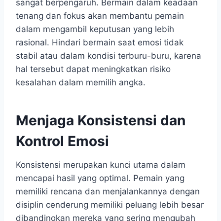
sangat berpengaruh. Bermain dalam keadaan
tenang dan fokus akan membantu pemain
dalam mengambil keputusan yang lebih
rasional. Hindari bermain saat emosi tidak
stabil atau dalam kondisi terburu-buru, karena
hal tersebut dapat meningkatkan risiko
kesalahan dalam memilih angka.
Menjaga Konsistensi dan
Kontrol Emosi
Konsistensi merupakan kunci utama dalam
mencapai hasil yang optimal. Pemain yang
memiliki rencana dan menjalankannya dengan
disiplin cenderung memiliki peluang lebih besar
dibandingkan mereka yang sering mengubah