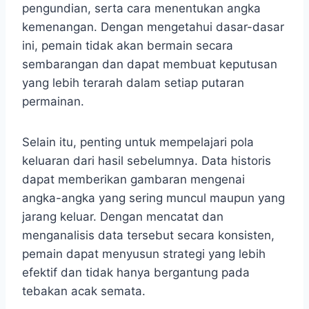
pengundian, serta cara menentukan angka
kemenangan. Dengan mengetahui dasar-dasar
ini, pemain tidak akan bermain secara
sembarangan dan dapat membuat keputusan
yang lebih terarah dalam setiap putaran
permainan.
Selain itu, penting untuk mempelajari pola
keluaran dari hasil sebelumnya. Data historis
dapat memberikan gambaran mengenai
angka-angka yang sering muncul maupun yang
jarang keluar. Dengan mencatat dan
menganalisis data tersebut secara konsisten,
pemain dapat menyusun strategi yang lebih
efektif dan tidak hanya bergantung pada
tebakan acak semata.