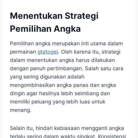
Menentukan Strategi
Pemilihan Angka
Pemilihan angka merupakan inti utama dalam
permainan
gtatogel
. Oleh karena itu, strategi
dalam menentukan angka harus dilakukan
dengan penuh pertimbangan. Salah satu cara
yang sering digunakan adalah
mengombinasikan angka panas dan angka
dingin agar hasilnya lebih seimbang dan
memiliki peluang yang lebih luas untuk
menang.
Selain itu, hindari kebiasaan mengganti angka
terlalu sering dalam waktu singkat. Konsistensi