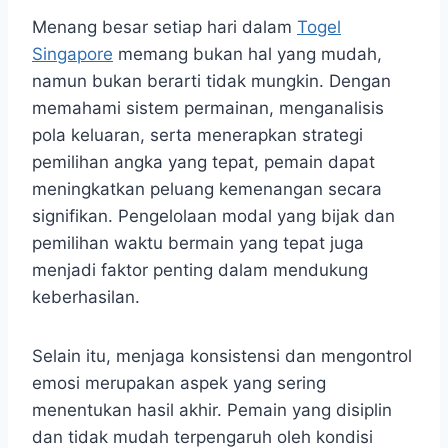
Menang besar setiap hari dalam
Togel
Singapore
memang bukan hal yang mudah,
namun bukan berarti tidak mungkin. Dengan
memahami sistem permainan, menganalisis
pola keluaran, serta menerapkan strategi
pemilihan angka yang tepat, pemain dapat
meningkatkan peluang kemenangan secara
signifikan. Pengelolaan modal yang bijak dan
pemilihan waktu bermain yang tepat juga
menjadi faktor penting dalam mendukung
keberhasilan.
Selain itu, menjaga konsistensi dan mengontrol
emosi merupakan aspek yang sering
menentukan hasil akhir. Pemain yang disiplin
dan tidak mudah terpengaruh oleh kondisi