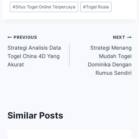
#
Situs Togel Online Terpercaya
#
Togel Rusia
Post
PREVIOUS
NEXT
Strategi Analisis Data
Strategi Menang
navigation
Togel China 4D Yang
Mudah Togel
Akurat
Dominika Dengan
Rumus Sendiri
Similar Posts