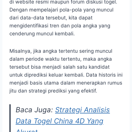
di website resmi maupun forum diskusi togel.
Dengan mempelajari pola-pola yang muncul
dari data-data tersebut, kita dapat
mengidentifikasi tren dan pola angka yang
cenderung muncul kembali.
Misalnya, jika angka tertentu sering muncul
dalam periode waktu tertentu, maka angka
tersebut bisa menjadi salah satu kandidat
untuk diprediksi keluar kembali. Data historis ini
menjadi basis utama dalam menerapkan rumus
jitu dan strategi prediksi yang efektif.
Baca Juga:
Strategi Analisis
Data Togel China 4D Yang