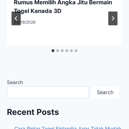
Rumus Memilih Angka Jitu Bermain
Togel Kanada 3D
04/19/2026
Search
Search
Recent Posts
Cara Pintar Togel Finlandia Agar Tidak Mudah