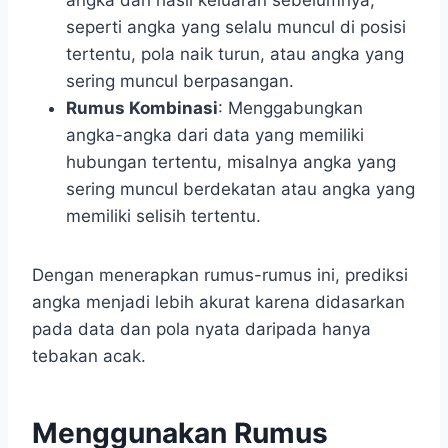
angka dari hasil keluaran sebelumnya,
seperti angka yang selalu muncul di posisi
tertentu, pola naik turun, atau angka yang
sering muncul berpasangan.
Rumus Kombinasi
: Menggabungkan
angka-angka dari data yang memiliki
hubungan tertentu, misalnya angka yang
sering muncul berdekatan atau angka yang
memiliki selisih tertentu.
Dengan menerapkan rumus-rumus ini, prediksi
angka menjadi lebih akurat karena didasarkan
pada data dan pola nyata daripada hanya
tebakan acak.
Menggunakan Rumus