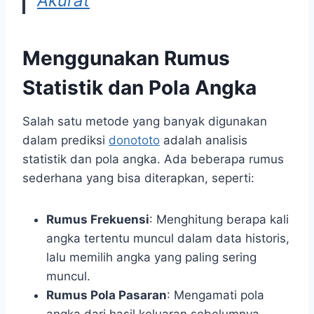
Akurat
Menggunakan Rumus
Statistik dan Pola Angka
Salah satu metode yang banyak digunakan
dalam prediksi
donototo
adalah analisis
statistik dan pola angka. Ada beberapa rumus
sederhana yang bisa diterapkan, seperti:
Rumus Frekuensi
: Menghitung berapa kali
angka tertentu muncul dalam data historis,
lalu memilih angka yang paling sering
muncul.
Rumus Pola Pasaran
: Mengamati pola