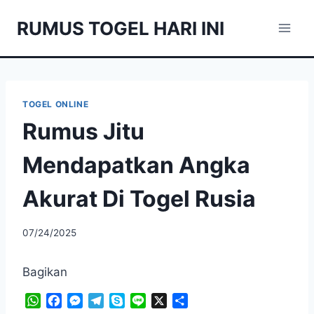
Skip
RUMUS TOGEL HARI INI
to
content
TOGEL ONLINE
Rumus Jitu
Mendapatkan Angka
Akurat Di Togel Rusia
07/24/2025
Bagikan
W
F
M
T
S
L
X
S