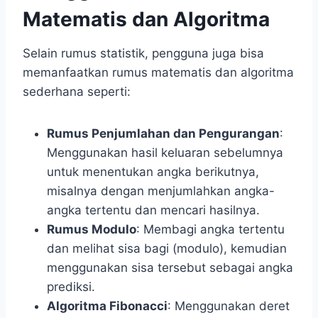
Matematis dan Algoritma
Selain rumus statistik, pengguna juga bisa
memanfaatkan rumus matematis dan algoritma
sederhana seperti:
Rumus Penjumlahan dan Pengurangan
:
Menggunakan hasil keluaran sebelumnya
untuk menentukan angka berikutnya,
misalnya dengan menjumlahkan angka-
angka tertentu dan mencari hasilnya.
Rumus Modulo
: Membagi angka tertentu
dan melihat sisa bagi (modulo), kemudian
menggunakan sisa tersebut sebagai angka
prediksi.
Algoritma Fibonacci
: Menggunakan deret