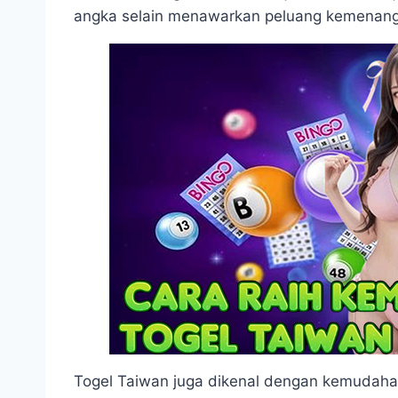
angka selain menawarkan peluang kemenan
Togel Taiwan juga dikenal dengan kemudahan