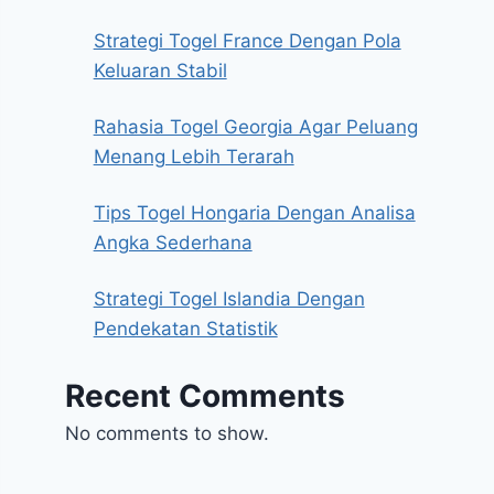
Strategi Togel France Dengan Pola
Keluaran Stabil
Rahasia Togel Georgia Agar Peluang
Menang Lebih Terarah
Tips Togel Hongaria Dengan Analisa
Angka Sederhana
Strategi Togel Islandia Dengan
Pendekatan Statistik
Recent Comments
No comments to show.