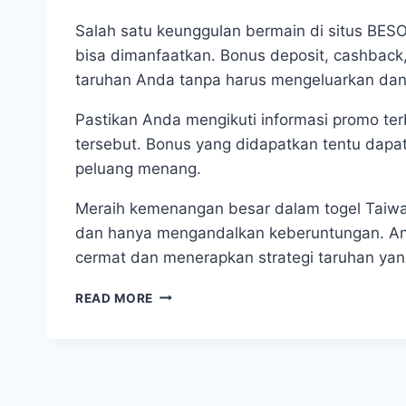
Salah satu keunggulan bermain di situs BE
bisa dimanfaatkan. Bonus deposit, cashback
taruhan Anda tanpa harus mengeluarkan dan
Pastikan Anda mengikuti informasi promo t
tersebut. Bonus yang didapatkan tentu dap
peluang menang.
Meraih kemenangan besar dalam togel Taiwa
dan hanya mengandalkan keberuntungan. An
cermat dan menerapkan strategi taruhan yan
CARA
READ MORE
RAIH
KEMENANGAN
BESAR
TOGEL
TAIWAN