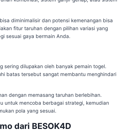
n bisa diminimalisir dan potensi kemenangan bisa
an fitur taruhan dengan pilihan variasi yang
egi sesuai gaya bermain Anda.
g sering dilupakan oleh banyak pemain togel.
hi batas tersebut sangat membantu menghindari
ahan dengan memasang taruhan berlebihan.
ulu untuk mencoba berbagai strategi, kemudian
mukan pola yang sesuai.
omo dari BESOK4D