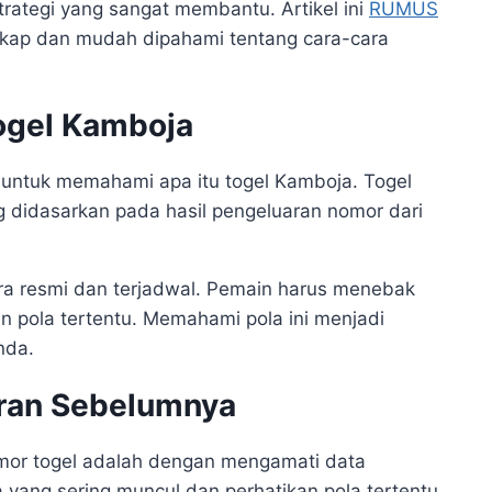
trategi yang sangat membantu. Artikel ini
RUMUS
ap dan mudah dipahami tentang cara-cara
ogel Kamboja
 untuk memahami apa itu togel Kamboja. Togel
 didasarkan pada hasil pengeluaran nomor dari
ra resmi dan terjadwal. Pemain harus menebak
n pola tertentu. Memahami pola ini menjadi
nda.
ran Sebelumnya
omor togel adalah dengan mengamati data
yang sering muncul dan perhatikan pola tertentu.