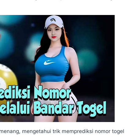
menang, mengetahui trik memprediksi nomor togel