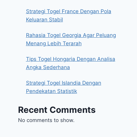
Strategi Togel France Dengan Pola
Keluaran Stabil
Rahasia Togel Georgia Agar Peluang
Menang Lebih Terarah
Tips Togel Hongaria Dengan Analisa
Angka Sederhana
Strategi Togel Islandia Dengan
Pendekatan Statistik
Recent Comments
No comments to show.