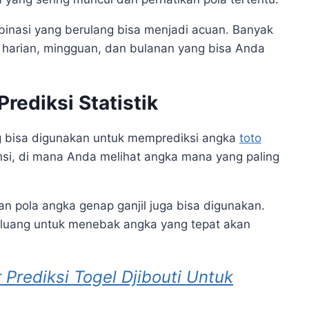
binasi yang berulang bisa menjadi acuan. Banyak
 harian, mingguan, dan bulanan yang bisa Anda
ediksi Statistik
g bisa digunakan untuk memprediksi angka
toto
ensi, di mana Anda melihat angka mana yang paling
dan pola angka genap ganjil juga bisa digunakan.
eluang untuk menebak angka yang tepat akan
Prediksi Togel Djibouti Untuk