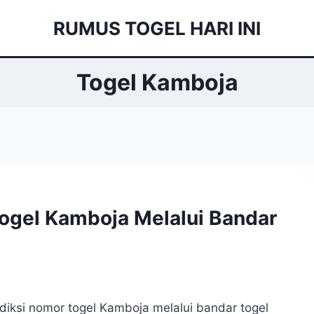
RUMUS TOGEL HARI INI
Togel Kamboja
ogel Kamboja Melalui Bandar
diksi nomor togel Kamboja melalui bandar togel