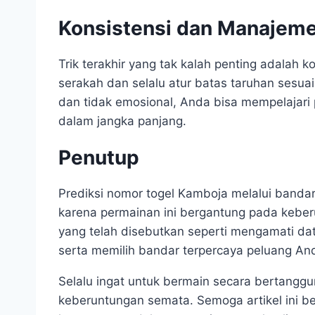
Konsistensi dan Manajem
Trik terakhir yang tak kalah penting adalah 
serakah dan selalu atur batas taruhan sesu
dan tidak emosional, Anda bisa mempelajari
dalam jangka panjang.
Penutup
Prediksi nomor togel Kamboja melalui band
karena permainan ini bergantung pada keber
yang telah disebutkan seperti mengamati dat
serta memilih bandar terpercaya peluang A
Selalu ingat untuk bermain secara bertangg
keberuntungan semata. Semoga artikel ini 