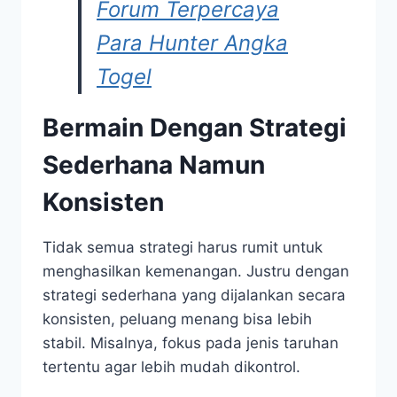
Forum Terpercaya
Para Hunter Angka
Togel
Bermain Dengan Strategi
Sederhana Namun
Konsisten
Tidak semua strategi harus rumit untuk
menghasilkan kemenangan. Justru dengan
strategi sederhana yang dijalankan secara
konsisten, peluang menang bisa lebih
stabil. Misalnya, fokus pada jenis taruhan
tertentu agar lebih mudah dikontrol.