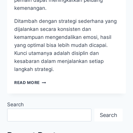
pemain dapat meningkatkan peluang
kemenangan.
Ditambah dengan strategi sederhana yang
dijalankan secara konsisten dan
kemampuan mengendalikan emosi, hasil
yang optimal bisa lebih mudah dicapai.
Kunci utamanya adalah disiplin dan
kesabaran dalam menjalankan setiap
langkah strategi.
CARA
READ MORE
MENANG
BESAR
DARI
Search
TOGEL
JAPAN
Search
MODAL
PAS-
PASAN