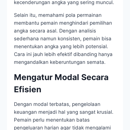
kecenderungan angka yang sering muncul.
Selain itu, memahami pola permainan
membantu pemain menghindari pemilihan
angka secara asal. Dengan analisis
sederhana namun konsisten, pemain bisa
menentukan angka yang lebih potensial.
Cara ini jauh lebih efektif dibanding hanya
mengandalkan keberuntungan semata.
Mengatur Modal Secara
Efisien
Dengan modal terbatas, pengelolaan
keuangan menjadi hal yang sangat krusial.
Pemain perlu menentukan batas
pengeluaran harian agar tidak mengalami