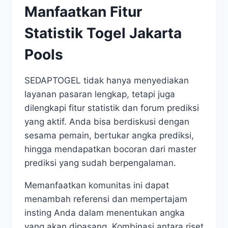
Manfaatkan Fitur
Statistik Togel Jakarta
Pools
SEDAPTOGEL tidak hanya menyediakan
layanan pasaran lengkap, tetapi juga
dilengkapi fitur statistik dan forum prediksi
yang aktif. Anda bisa berdiskusi dengan
sesama pemain, bertukar angka prediksi,
hingga mendapatkan bocoran dari master
prediksi yang sudah berpengalaman.
Memanfaatkan komunitas ini dapat
menambah referensi dan mempertajam
insting Anda dalam menentukan angka
yang akan dipasang. Kombinasi antara riset