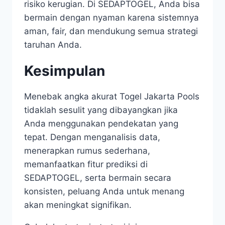
risiko kerugian. Di SEDAPTOGEL, Anda bisa
bermain dengan nyaman karena sistemnya
aman, fair, dan mendukung semua strategi
taruhan Anda.
Kesimpulan
Menebak angka akurat Togel Jakarta Pools
tidaklah sesulit yang dibayangkan jika
Anda menggunakan pendekatan yang
tepat. Dengan menganalisis data,
menerapkan rumus sederhana,
memanfaatkan fitur prediksi di
SEDAPTOGEL, serta bermain secara
konsisten, peluang Anda untuk menang
akan meningkat signifikan.