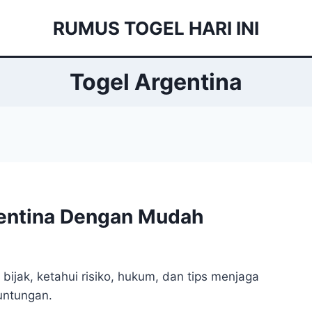
RUMUS TOGEL HARI INI
Togel Argentina
gentina Dengan Mudah
ijak, ketahui risiko, hukum, dan tips menjaga
untungan.