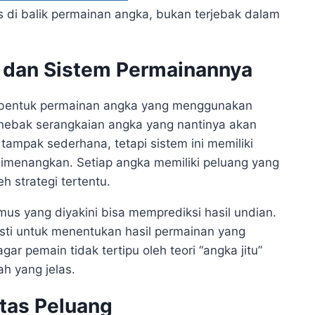
 di balik permainan angka, bukan terjebak dalam
 dan Sistem Permainannya
entuk permainan angka yang menggunakan
nebak serangkaian angka yang nantinya akan
ampak sederhana, tetapi sistem ini memiliki
 dimenangkan. Setiap angka memiliki peluang yang
h strategi tertentu.
us yang diyakini bisa memprediksi hasil undian.
pasti untuk menentukan hasil permainan yang
ar pemain tidak tertipu oleh teori “angka jitu”
h yang jelas.
itas Peluang