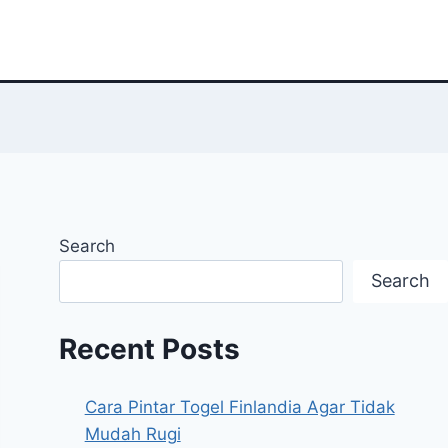
Search
Search
Recent Posts
Cara Pintar Togel Finlandia Agar Tidak
Mudah Rugi