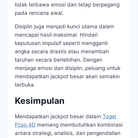
tidak terbawa emosi dan tetap berpegang
pada rencana awal.
Disiplin juga menjadi kunci utama dalam
mencapai hasil maksimal. Hindari
keputusan impulsif seperti mengganti
angka secara drastis atau menambah
taruhan secara berlebihan. Dengan
menjaga emosi dan disiplin, peluang untuk
mendapatkan jackpot besar akan semakin
terbuka.
Kesimpulan
Mendapatkan jackpot besar dalam
Togel
Pcso 4D
memang membutuhkan kombinasi
antara strategi, analisis, dan pengendalian