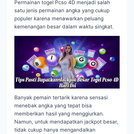
Permainan togel Pcso 4D menjadi salah
satu jenis permainan angka yang cukup
populer karena menawarkan peluang
kemenangan besar dalam waktu singkat.
Banyak pemain tertarik karena sensasi
menebak angka yang tepat bisa
memberikan hasil yang menggiurkan.
Namun, untuk mendapatkan jackpot besar,
tidak cukup hanya mengandalkan