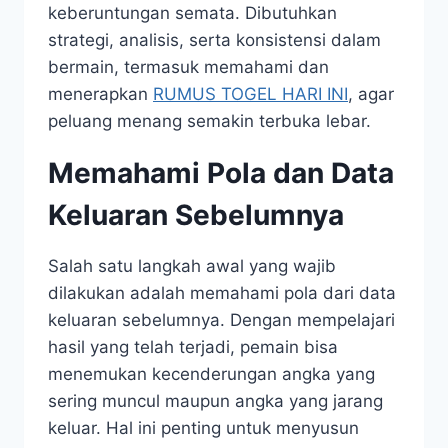
keberuntungan semata. Dibutuhkan
strategi, analisis, serta konsistensi dalam
bermain, termasuk memahami dan
menerapkan
RUMUS TOGEL HARI INI
, agar
peluang menang semakin terbuka lebar.
Memahami Pola dan Data
Keluaran Sebelumnya
Salah satu langkah awal yang wajib
dilakukan adalah memahami pola dari data
keluaran sebelumnya. Dengan mempelajari
hasil yang telah terjadi, pemain bisa
menemukan kecenderungan angka yang
sering muncul maupun angka yang jarang
keluar. Hal ini penting untuk menyusun