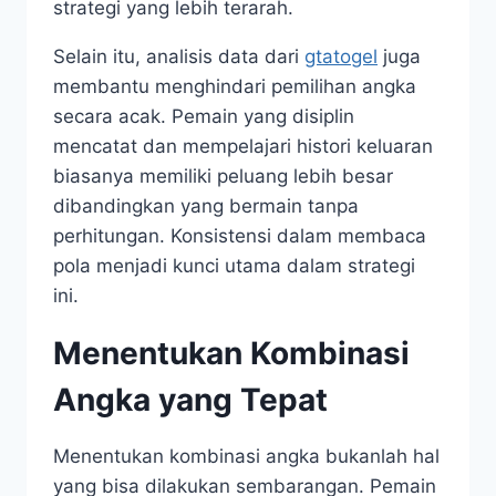
strategi yang lebih terarah.
Selain itu, analisis data dari
gtatogel
juga
membantu menghindari pemilihan angka
secara acak. Pemain yang disiplin
mencatat dan mempelajari histori keluaran
biasanya memiliki peluang lebih besar
dibandingkan yang bermain tanpa
perhitungan. Konsistensi dalam membaca
pola menjadi kunci utama dalam strategi
ini.
Menentukan Kombinasi
Angka yang Tepat
Menentukan kombinasi angka bukanlah hal
yang bisa dilakukan sembarangan. Pemain