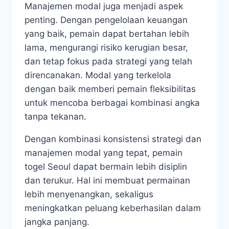
Manajemen modal juga menjadi aspek
penting. Dengan pengelolaan keuangan
yang baik, pemain dapat bertahan lebih
lama, mengurangi risiko kerugian besar,
dan tetap fokus pada strategi yang telah
direncanakan. Modal yang terkelola
dengan baik memberi pemain fleksibilitas
untuk mencoba berbagai kombinasi angka
tanpa tekanan.
Dengan kombinasi konsistensi strategi dan
manajemen modal yang tepat, pemain
togel Seoul dapat bermain lebih disiplin
dan terukur. Hal ini membuat permainan
lebih menyenangkan, sekaligus
meningkatkan peluang keberhasilan dalam
jangka panjang.