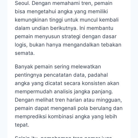
Seoul. Dengan memahami tren, pemain
bisa mengetahui angka yang memiliki
kemungkinan tinggi untuk muncul kembali
dalam undian berikutnya. Ini membantu
pemain menyusun strategi dengan dasar
logis, bukan hanya mengandalkan tebakan
semata.
Banyak pemain sering melewatkan
pentingnya pencatatan data, padahal
angka yang dicatat secara konsisten akan
mempermudah analisis jangka panjang.
Dengan melihat tren harian atau mingguan,
pemain dapat mengenali pola berulang dan
memprediksi kombinasi angka yang lebih
tepat.