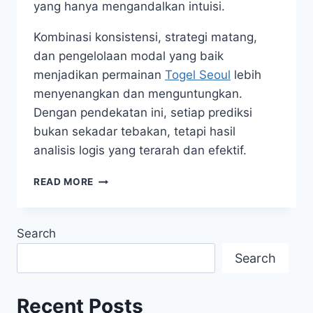
yang hanya mengandalkan intuisi.
Kombinasi konsistensi, strategi matang,
dan pengelolaan modal yang baik
menjadikan permainan
Togel Seoul
lebih
menyenangkan dan menguntungkan.
Dengan pendekatan ini, setiap prediksi
bukan sekadar tebakan, tetapi hasil
analisis logis yang terarah dan efektif.
TEKNIK
READ MORE
KHUSUS
MEMBACA
TREN
Search
NOMOR
TOGEL
Search
SEOUL
AGAR
LEBIH
Recent Posts
AKURAT