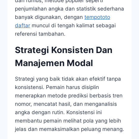
dan rumus, metode populer seperti
penjumlahan angka dan statistik sederhana
banyak digunakan, dengan
tempototo
daftar
muncul di tengah kalimat sebagai
referensi tambahan.
Strategi Konsisten Dan
Manajemen Modal
Strategi yang baik tidak akan efektif tanpa
konsistensi. Pemain harus disiplin
menerapkan metode prediksi berbasis tren
nomor, mencatat hasil, dan menganalisis
angka dengan rutin. Konsistensi ini
membantu pemain melihat pola yang lebih
jelas dan memaksimalkan peluang menang.