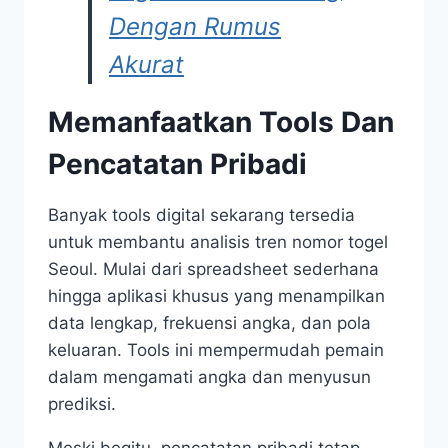
Dengan Rumus
Akurat
Memanfaatkan Tools Dan
Pencatatan Pribadi
Banyak tools digital sekarang tersedia
untuk membantu analisis tren nomor togel
Seoul. Mulai dari spreadsheet sederhana
hingga aplikasi khusus yang menampilkan
data lengkap, frekuensi angka, dan pola
keluaran. Tools ini mempermudah pemain
dalam mengamati angka dan menyusun
prediksi.