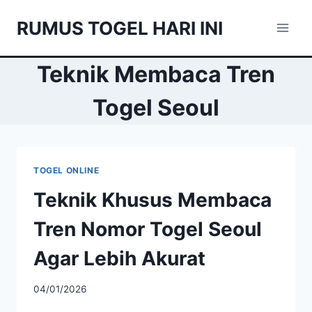
Skip
RUMUS TOGEL HARI INI
to
content
Teknik Membaca Tren
Togel Seoul
TOGEL ONLINE
Teknik Khusus Membaca
Tren Nomor Togel Seoul
Agar Lebih Akurat
04/01/2026