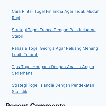
Cara Pintar Togel Finlandia Agar Tidak Mudah
Rugi
Strategi Togel France Dengan Pola Keluaran
Stabil
Rahasia Togel Georgia Agar Peluang Menang
Lebih Terarah
Tips Togel Hongaria Dengan Analisa Angka
Sederhana
Strategi Togel Islandia Dengan Pendekatan
Statistik
Recent Comments