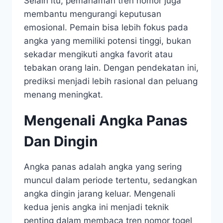
Selain itu, pemahaman tren nomor juga
membantu mengurangi keputusan
emosional. Pemain bisa lebih fokus pada
angka yang memiliki potensi tinggi, bukan
sekadar mengikuti angka favorit atau
tebakan orang lain. Dengan pendekatan ini,
prediksi menjadi lebih rasional dan peluang
menang meningkat.
Mengenali Angka Panas
Dan Dingin
Angka panas adalah angka yang sering
muncul dalam periode tertentu, sedangkan
angka dingin jarang keluar. Mengenali
kedua jenis angka ini menjadi teknik
penting dalam membaca tren nomor togel