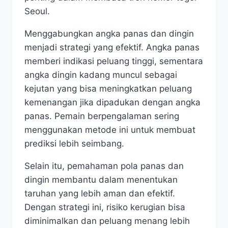
Seoul.
Menggabungkan angka panas dan dingin
menjadi strategi yang efektif. Angka panas
memberi indikasi peluang tinggi, sementara
angka dingin kadang muncul sebagai
kejutan yang bisa meningkatkan peluang
kemenangan jika dipadukan dengan angka
panas. Pemain berpengalaman sering
menggunakan metode ini untuk membuat
prediksi lebih seimbang.
Selain itu, pemahaman pola panas dan
dingin membantu dalam menentukan
taruhan yang lebih aman dan efektif.
Dengan strategi ini, risiko kerugian bisa
diminimalkan dan peluang menang lebih