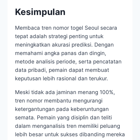
Kesimpulan
Membaca tren nomor togel Seoul secara
tepat adalah strategi penting untuk
meningkatkan akurasi prediksi. Dengan
memahami angka panas dan dingin,
metode analisis periode, serta pencatatan
data pribadi, pemain dapat membuat
keputusan lebih rasional dan terukur.
Meski tidak ada jaminan menang 100%,
tren nomor membantu mengurangi
ketergantungan pada keberuntungan
semata. Pemain yang disiplin dan teliti
dalam menganalisis tren memiliki peluang
lebih besar untuk sukses dibanding mereka