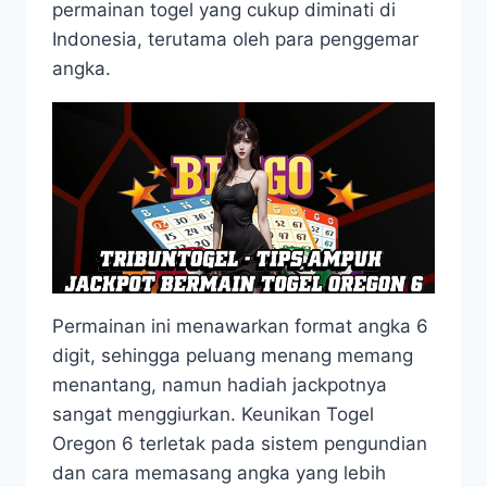
permainan togel yang cukup diminati di
Indonesia, terutama oleh para penggemar
angka.
Permainan ini menawarkan format angka 6
digit, sehingga peluang menang memang
menantang, namun hadiah jackpotnya
sangat menggiurkan. Keunikan Togel
Oregon 6 terletak pada sistem pengundian
dan cara memasang angka yang lebih