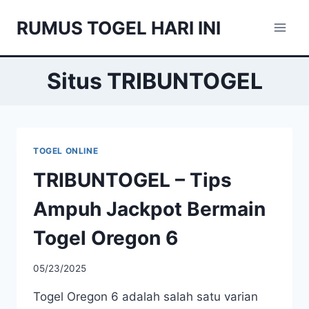
Skip
RUMUS TOGEL HARI INI
to
content
Situs TRIBUNTOGEL
TOGEL ONLINE
TRIBUNTOGEL – Tips
Ampuh Jackpot Bermain
Togel Oregon 6
05/23/2025
Togel Oregon 6 adalah salah satu varian