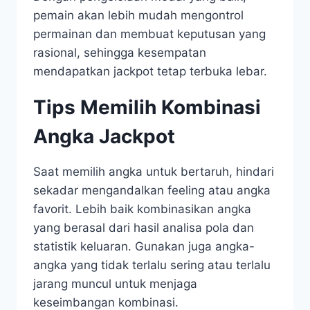
pemain akan lebih mudah mengontrol
permainan dan membuat keputusan yang
rasional, sehingga kesempatan
mendapatkan jackpot tetap terbuka lebar.
Tips Memilih Kombinasi
Angka Jackpot
Saat memilih angka untuk bertaruh, hindari
sekadar mengandalkan feeling atau angka
favorit. Lebih baik kombinasikan angka
yang berasal dari hasil analisa pola dan
statistik keluaran. Gunakan juga angka-
angka yang tidak terlalu sering atau terlalu
jarang muncul untuk menjaga
keseimbangan kombinasi.