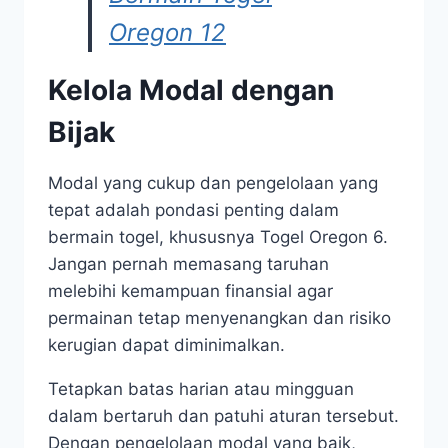
Oregon 12
Kelola Modal dengan
Bijak
Modal yang cukup dan pengelolaan yang
tepat adalah pondasi penting dalam
bermain togel, khususnya Togel Oregon 6.
Jangan pernah memasang taruhan
melebihi kemampuan finansial agar
permainan tetap menyenangkan dan risiko
kerugian dapat diminimalkan.
Tetapkan batas harian atau mingguan
dalam bertaruh dan patuhi aturan tersebut.
Dengan pengelolaan modal yang baik,