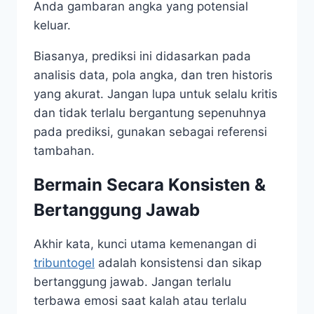
Anda gambaran angka yang potensial
keluar.
Biasanya, prediksi ini didasarkan pada
analisis data, pola angka, dan tren historis
yang akurat. Jangan lupa untuk selalu kritis
dan tidak terlalu bergantung sepenuhnya
pada prediksi, gunakan sebagai referensi
tambahan.
Bermain Secara Konsisten &
Bertanggung Jawab
Akhir kata, kunci utama kemenangan di
tribuntogel
adalah konsistensi dan sikap
bertanggung jawab. Jangan terlalu
terbawa emosi saat kalah atau terlalu