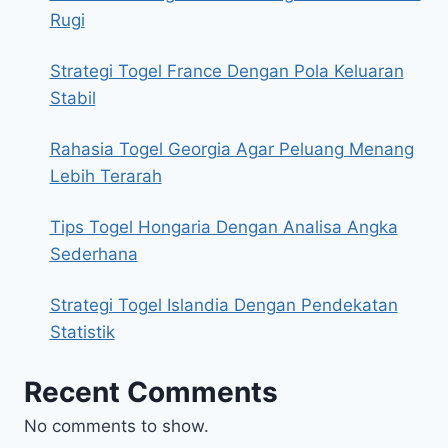
Rugi
Strategi Togel France Dengan Pola Keluaran
Stabil
Rahasia Togel Georgia Agar Peluang Menang
Lebih Terarah
Tips Togel Hongaria Dengan Analisa Angka
Sederhana
Strategi Togel Islandia Dengan Pendekatan
Statistik
Recent Comments
No comments to show.