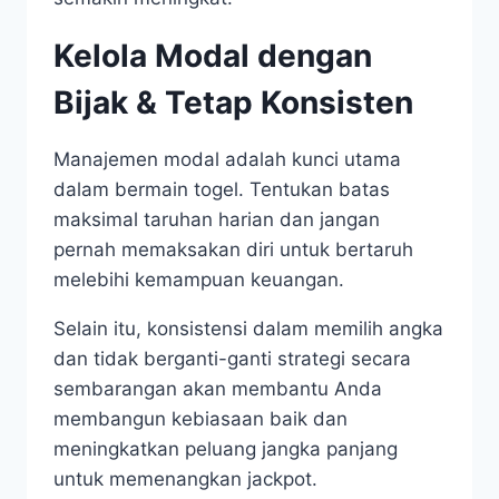
Kelola Modal dengan
Bijak & Tetap Konsisten
Manajemen modal adalah kunci utama
dalam bermain togel. Tentukan batas
maksimal taruhan harian dan jangan
pernah memaksakan diri untuk bertaruh
melebihi kemampuan keuangan.
Selain itu, konsistensi dalam memilih angka
dan tidak berganti-ganti strategi secara
sembarangan akan membantu Anda
membangun kebiasaan baik dan
meningkatkan peluang jangka panjang
untuk memenangkan jackpot.