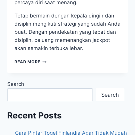
percaya diri saat menang.
Tetap bermain dengan kepala dingin dan
disiplin mengikuti strategi yang sudah Anda
buat. Dengan pendekatan yang tepat dan
disiplin, peluang memenangkan jackpot
akan semakin terbuka lebar.
TRIK
READ MORE
DAN
TIPS
AMPUH
Search
MEMENANGKAN
JACKPOT
Search
DI
TOGEL
EL
Recent Posts
SALVADOR
Cara Pintar Togel Finlandia Agar Tidak Mudah