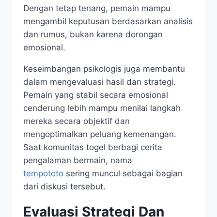
Dengan tetap tenang, pemain mampu
mengambil keputusan berdasarkan analisis
dan rumus, bukan karena dorongan
emosional.
Keseimbangan psikologis juga membantu
dalam mengevaluasi hasil dan strategi.
Pemain yang stabil secara emosional
cenderung lebih mampu menilai langkah
mereka secara objektif dan
mengoptimalkan peluang kemenangan.
Saat komunitas togel berbagi cerita
pengalaman bermain, nama
tempototo
sering muncul sebagai bagian
dari diskusi tersebut.
Evaluasi Strategi Dan