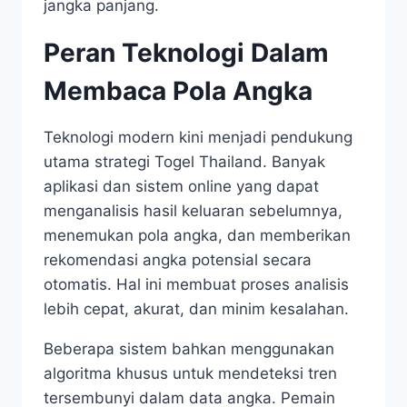
jangka panjang.
Peran Teknologi Dalam
Membaca Pola Angka
Teknologi modern kini menjadi pendukung
utama strategi Togel Thailand. Banyak
aplikasi dan sistem online yang dapat
menganalisis hasil keluaran sebelumnya,
menemukan pola angka, dan memberikan
rekomendasi angka potensial secara
otomatis. Hal ini membuat proses analisis
lebih cepat, akurat, dan minim kesalahan.
Beberapa sistem bahkan menggunakan
algoritma khusus untuk mendeteksi tren
tersembunyi dalam data angka. Pemain