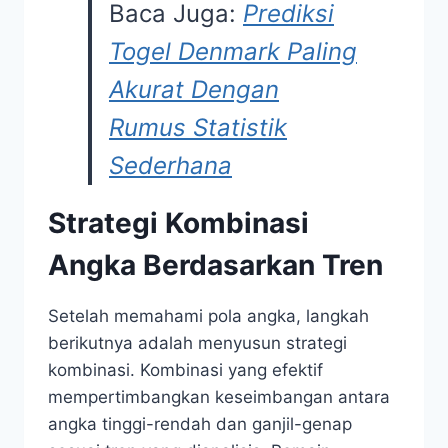
Baca Juga:
Prediksi
Togel Denmark Paling
Akurat Dengan
Rumus Statistik
Sederhana
Strategi Kombinasi
Angka Berdasarkan Tren
Setelah memahami pola angka, langkah
berikutnya adalah menyusun strategi
kombinasi. Kombinasi yang efektif
mempertimbangkan keseimbangan antara
angka tinggi-rendah dan ganjil-genap