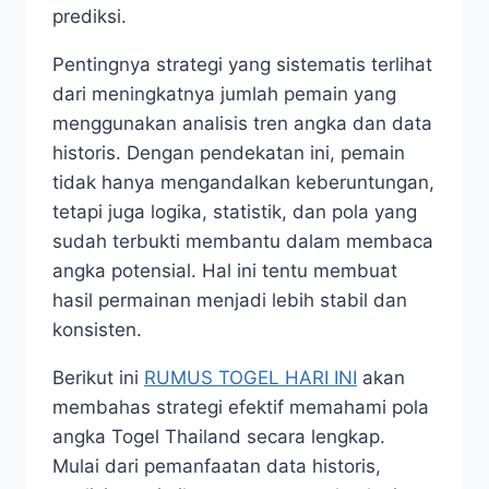
prediksi.
Pentingnya strategi yang sistematis terlihat
dari meningkatnya jumlah pemain yang
menggunakan analisis tren angka dan data
historis. Dengan pendekatan ini, pemain
tidak hanya mengandalkan keberuntungan,
tetapi juga logika, statistik, dan pola yang
sudah terbukti membantu dalam membaca
angka potensial. Hal ini tentu membuat
hasil permainan menjadi lebih stabil dan
konsisten.
Berikut ini
RUMUS TOGEL HARI INI
akan
membahas strategi efektif memahami pola
angka Togel Thailand secara lengkap.
Mulai dari pemanfaatan data historis,