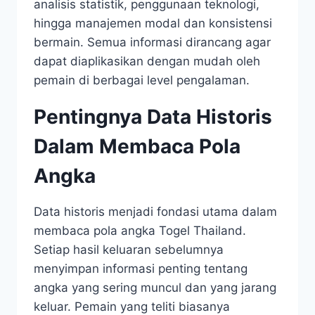
analisis statistik, penggunaan teknologi,
hingga manajemen modal dan konsistensi
bermain. Semua informasi dirancang agar
dapat diaplikasikan dengan mudah oleh
pemain di berbagai level pengalaman.
Pentingnya Data Historis
Dalam Membaca Pola
Angka
Data historis menjadi fondasi utama dalam
membaca pola angka Togel Thailand.
Setiap hasil keluaran sebelumnya
menyimpan informasi penting tentang
angka yang sering muncul dan yang jarang
keluar. Pemain yang teliti biasanya