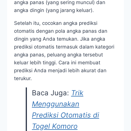
angka panas (yang sering muncul) dan
angka dingin (yang jarang keluar).
Setelah itu, cocokan angka prediksi
otomatis dengan pola angka panas dan
dingin yang Anda temukan. Jika angka
prediksi otomatis termasuk dalam kategori
angka panas, peluang angka tersebut
keluar lebih tinggi. Cara ini membuat
prediksi Anda menjadi lebih akurat dan
terukur.
Baca Juga:
Trik
Menggunakan
Prediksi Otomatis di
Togel Komoro