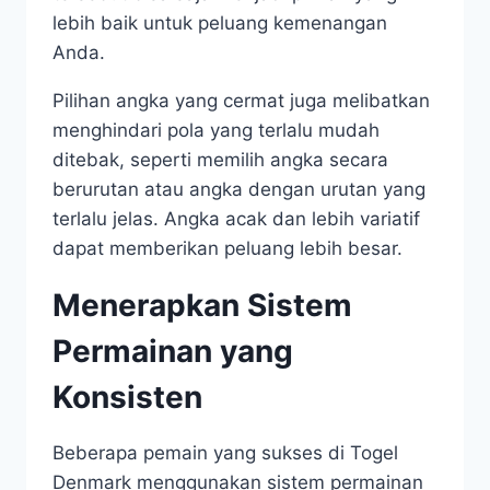
lebih baik untuk peluang kemenangan
Anda.
Pilihan angka yang cermat juga melibatkan
menghindari pola yang terlalu mudah
ditebak, seperti memilih angka secara
berurutan atau angka dengan urutan yang
terlalu jelas. Angka acak dan lebih variatif
dapat memberikan peluang lebih besar.
Menerapkan Sistem
Permainan yang
Konsisten
Beberapa pemain yang sukses di Togel
Denmark menggunakan sistem permainan