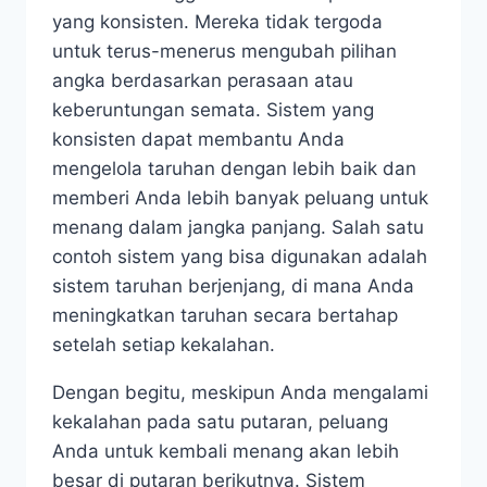
yang konsisten. Mereka tidak tergoda
untuk terus-menerus mengubah pilihan
angka berdasarkan perasaan atau
keberuntungan semata. Sistem yang
konsisten dapat membantu Anda
mengelola taruhan dengan lebih baik dan
memberi Anda lebih banyak peluang untuk
menang dalam jangka panjang. Salah satu
contoh sistem yang bisa digunakan adalah
sistem taruhan berjenjang, di mana Anda
meningkatkan taruhan secara bertahap
setelah setiap kekalahan.
Dengan begitu, meskipun Anda mengalami
kekalahan pada satu putaran, peluang
Anda untuk kembali menang akan lebih
besar di putaran berikutnya. Sistem