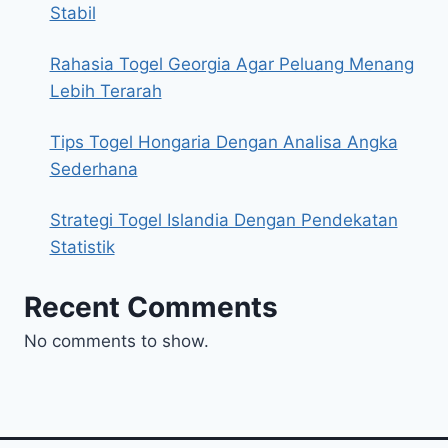
Stabil
Rahasia Togel Georgia Agar Peluang Menang
Lebih Terarah
Tips Togel Hongaria Dengan Analisa Angka
Sederhana
Strategi Togel Islandia Dengan Pendekatan
Statistik
Recent Comments
No comments to show.