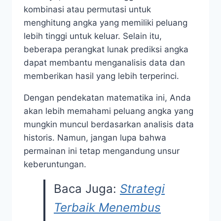
kombinasi atau permutasi untuk
menghitung angka yang memiliki peluang
lebih tinggi untuk keluar. Selain itu,
beberapa perangkat lunak prediksi angka
dapat membantu menganalisis data dan
memberikan hasil yang lebih terperinci.
Dengan pendekatan matematika ini, Anda
akan lebih memahami peluang angka yang
mungkin muncul berdasarkan analisis data
historis. Namun, jangan lupa bahwa
permainan ini tetap mengandung unsur
keberuntungan.
Baca Juga:
Strategi
Terbaik Menembus