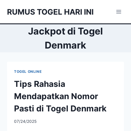
Skip
RUMUS TOGEL HARI INI
to
content
Jackpot di Togel
Denmark
TOGEL ONLINE
Tips Rahasia
Mendapatkan Nomor
Pasti di Togel Denmark
07/24/2025