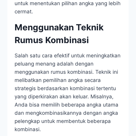
untuk menentukan pilihan angka yang lebih
cermat.
Menggunakan Teknik
Rumus Kombinasi
Salah satu cara efektif untuk meningkatkan
peluang menang adalah dengan
menggunakan rumus kombinasi. Teknik ini
melibatkan pemilihan angka secara
strategis berdasarkan kombinasi tertentu
yang diperkirakan akan keluar. Misalnya,
Anda bisa memilih beberapa angka utama
dan mengkombinasikannya dengan angka
pelengkap untuk membentuk beberapa
kombinasi.