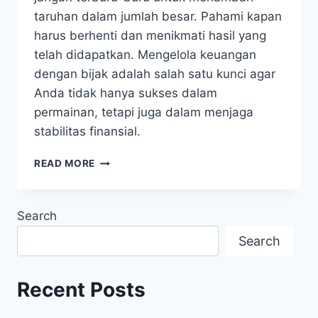
taruhan dalam jumlah besar. Pahami kapan
harus berhenti dan menikmati hasil yang
telah didapatkan. Mengelola keuangan
dengan bijak adalah salah satu kunci agar
Anda tidak hanya sukses dalam
permainan, tetapi juga dalam menjaga
stabilitas finansial.
STRATEGI
READ MORE
TERBAIK
MENEMBUS
PREDIKSI
Search
TOGEL
ARMENIA
Search
Recent Posts