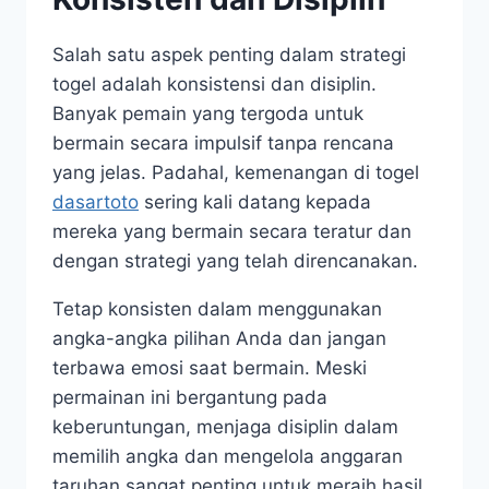
Salah satu aspek penting dalam strategi
togel adalah konsistensi dan disiplin.
Banyak pemain yang tergoda untuk
bermain secara impulsif tanpa rencana
yang jelas. Padahal, kemenangan di togel
dasartoto
sering kali datang kepada
mereka yang bermain secara teratur dan
dengan strategi yang telah direncanakan.
Tetap konsisten dalam menggunakan
angka-angka pilihan Anda dan jangan
terbawa emosi saat bermain. Meski
permainan ini bergantung pada
keberuntungan, menjaga disiplin dalam
memilih angka dan mengelola anggaran
taruhan sangat penting untuk meraih hasil