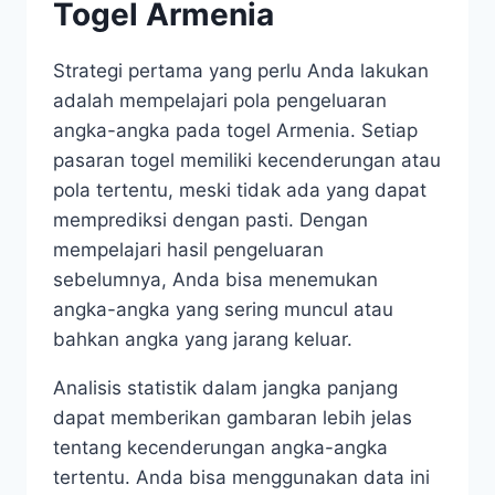
Togel Armenia
Strategi pertama yang perlu Anda lakukan
adalah mempelajari pola pengeluaran
angka-angka pada togel Armenia. Setiap
pasaran togel memiliki kecenderungan atau
pola tertentu, meski tidak ada yang dapat
memprediksi dengan pasti. Dengan
mempelajari hasil pengeluaran
sebelumnya, Anda bisa menemukan
angka-angka yang sering muncul atau
bahkan angka yang jarang keluar.
Analisis statistik dalam jangka panjang
dapat memberikan gambaran lebih jelas
tentang kecenderungan angka-angka
tertentu. Anda bisa menggunakan data ini