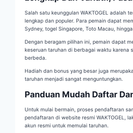
Salah satu keunggulan WAKTOGEL adalah ter
lengkap dan populer. Para pemain dapat memi
Sydney, togel Singapore, Toto Macau, hingga 
Dengan beragam pilihan ini, pemain dapat 
keseruan taruhan di berbagai waktu karena 
berbeda.
Hadiah dan bonus yang besar juga merupaka
taruhan menjadi sangat menguntungkan.
Panduan Mudah Daftar Da
Untuk mulai bermain, proses pendaftaran san
pendaftaran di website resmi WAKTOGEL, lak
akun resmi untuk memulai taruhan.