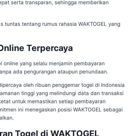
cepat serta transparan, sehingga memberikan
s tuntas tentang rumus rahasia WAKTOGEL yang
nline Terpercaya
l online yang selalu menjamin pembayaran
anpa ada pengurangan ataupun penundaan.
ipercaya oleh ribuan penggemar togel di Indonesia
eamanan tinggi yang melindungi data dan transaksi
g ketat untuk memastikan setiap pembayaran
Komitmen ini menegaskan posisi WAKTOGEL sebagai
alkan.
saran Togel di WAKTOGEL