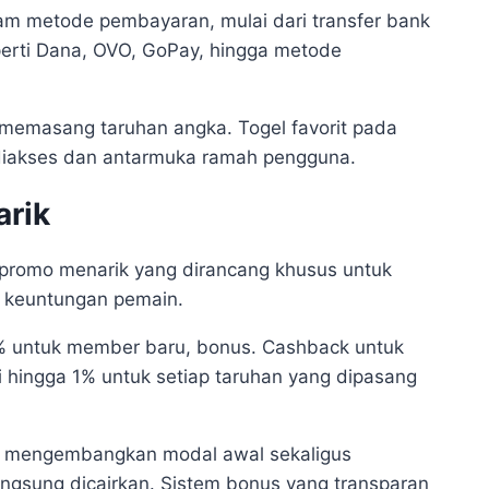
am metode pembayaran, mulai dari transfer bank
perti Dana, OVO, GoPay, hingga metode
 memasang taruhan angka. Togel favorit pada
diakses dan antarmuka ramah pengguna.
arik
omo menarik yang dirancang khusus untuk
 keuntungan pemain.
% untuk member baru, bonus. Cashback untuk
i hingga 1% untuk setiap taruhan yang dipasang
k mengembangkan modal awal sekaligus
ngsung dicairkan. Sistem bonus yang transparan