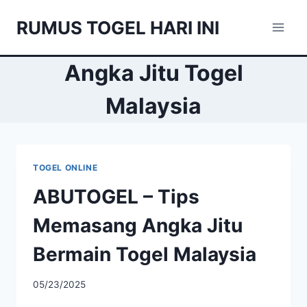
Skip
RUMUS TOGEL HARI INI
to
content
Angka Jitu Togel
Malaysia
TOGEL ONLINE
ABUTOGEL – Tips
Memasang Angka Jitu
Bermain Togel Malaysia
05/23/2025