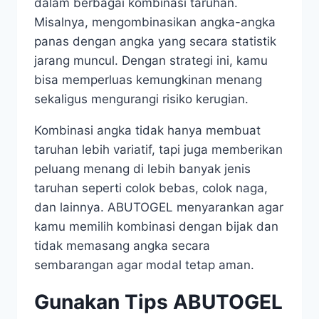
dalam berbagai kombinasi taruhan.
Misalnya, mengombinasikan angka-angka
panas dengan angka yang secara statistik
jarang muncul. Dengan strategi ini, kamu
bisa memperluas kemungkinan menang
sekaligus mengurangi risiko kerugian.
Kombinasi angka tidak hanya membuat
taruhan lebih variatif, tapi juga memberikan
peluang menang di lebih banyak jenis
taruhan seperti colok bebas, colok naga,
dan lainnya. ABUTOGEL menyarankan agar
kamu memilih kombinasi dengan bijak dan
tidak memasang angka secara
sembarangan agar modal tetap aman.
Gunakan Tips ABUTOGEL