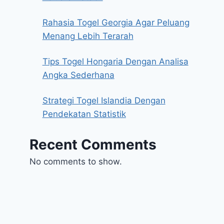
Rahasia Togel Georgia Agar Peluang
Menang Lebih Terarah
Tips Togel Hongaria Dengan Analisa
Angka Sederhana
Strategi Togel Islandia Dengan
Pendekatan Statistik
Recent Comments
No comments to show.