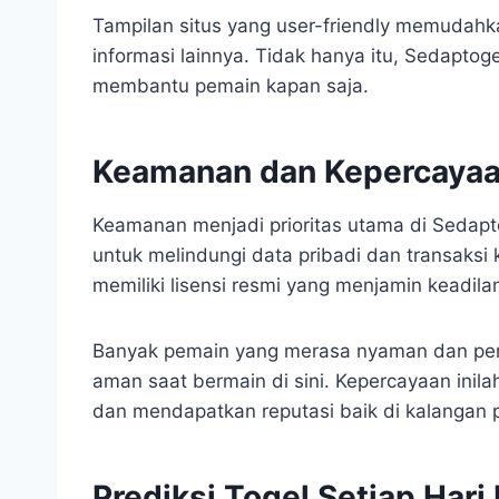
Tampilan situs yang user-friendly memudah
informasi lainnya. Tidak hanya itu, Sedaptog
membantu pemain kapan saja.
Keamanan dan Kepercayaa
Keamanan menjadi prioritas utama di Sedapto
untuk melindungi data pribadi dan transaksi
memiliki lisensi resmi yang menjamin keadil
Banyak pemain yang merasa nyaman dan per
aman saat bermain di sini. Kepercayaan ini
dan mendapatkan reputasi baik di kalangan pe
Prediksi Togel Setiap Har