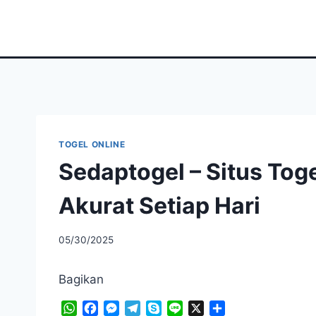
Skip
to
content
TOGEL ONLINE
Sedaptogel – Situs Toge
Akurat Setiap Hari
05/30/2025
Bagikan
W
F
M
T
S
L
X
S