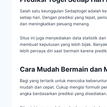
Salah satu keunggulan Sedaptogel adalah k
setiap hari. Dengan prediksi yang tepat, p
dan meningkatkan peluang menang.
Situs ini juga menyediakan data statistik dan
membuat keputusan yang lebih bijak. Bany
lebih percaya diri saat bermain karena predi
Cara Mudah Bermain dan 
Bagi yang tertarik untuk mencoba keberuntu
mudah dan cepat. Cukup mengisi formulir pe
angka berdasarkan prediksi yang disediakan