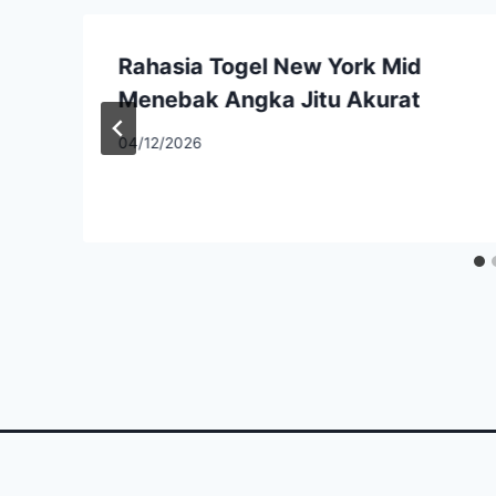
Rahasia Togel New York Mid
Menebak Angka Jitu Akurat
04/12/2026