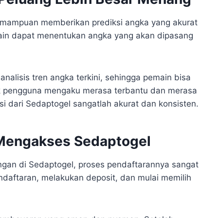
emampuan memberikan prediksi angka yang akurat
emain dapat menentukan angka yang akan dipasang
 analisis tren angka terkini, sehingga pemain bisa
ak pengguna mengaku merasa terbantu dan merasa
ksi dari Sedaptogel sangatlah akurat dan konsisten.
Mengakses Sedaptogel
ngan di Sedaptogel, proses pendaftarannya sangat
ndaftaran, melakukan deposit, dan mulai memilih
.