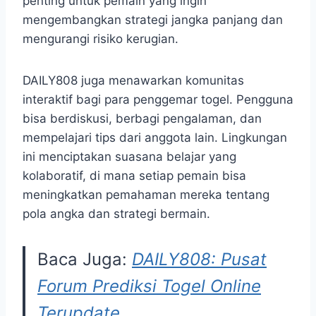
penting untuk pemain yang ingin
mengembangkan strategi jangka panjang dan
mengurangi risiko kerugian.
DAILY808 juga menawarkan komunitas
interaktif bagi para penggemar togel. Pengguna
bisa berdiskusi, berbagi pengalaman, dan
mempelajari tips dari anggota lain. Lingkungan
ini menciptakan suasana belajar yang
kolaboratif, di mana setiap pemain bisa
meningkatkan pemahaman mereka tentang
pola angka dan strategi bermain.
Baca Juga:
DAILY808: Pusat
Forum Prediksi Togel Online
Terupdate