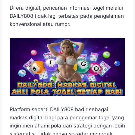
h
a
e
e
k
i
h
a
c
s
l
y
n
a
Di era digital, pencarian informasi togel melalui
t
e
s
e
p
e
r
DAILY808 tidak lagi terbatas pada pengalaman
s
b
e
g
e
e
konvensional atau rumor.
A
o
n
r
p
o
g
a
p
k
e
m
r
Platform seperti DAILY808 hadir sebagai
markas digital bagi para penggemar togel yang
ingin memahami pola dan strategi dengan lebih
sistematis. Tidak hanya sekadar menebak