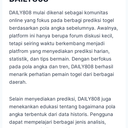
DAILY808 mulai dikenal sebagai komunitas
online yang fokus pada berbagi prediksi togel
berdasarkan pola angka sebelumnya. Awalnya,
platform ini hanya berupa forum diskusi kecil,
tetapi seiring waktu berkembang menjadi
platfrom yang menyediakan prediksi harian,
statistik, dan tips bermain. Dengan berfokus
pada pola angka dan tren, DAILY808 berhasil
menarik perhatian pemain togel dari berbagai
daerah.
Selain menyediakan prediksi, DAILY808 juga
menekankan edukasi tentang bagaimana pola
angka terbentuk dari data historis. Pengguna
dapat mempelajari berbagai jenis analisis,