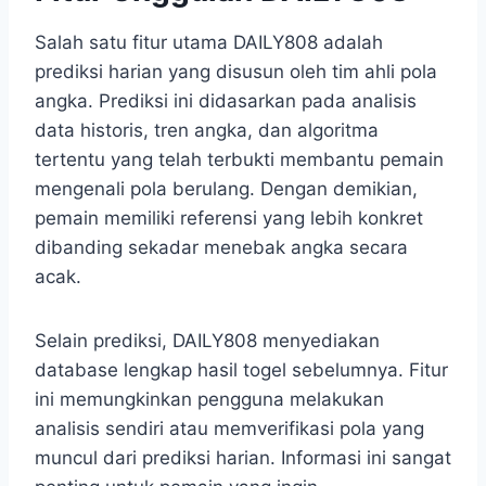
Salah satu fitur utama DAILY808 adalah
prediksi harian yang disusun oleh tim ahli pola
angka. Prediksi ini didasarkan pada analisis
data historis, tren angka, dan algoritma
tertentu yang telah terbukti membantu pemain
mengenali pola berulang. Dengan demikian,
pemain memiliki referensi yang lebih konkret
dibanding sekadar menebak angka secara
acak.
Selain prediksi, DAILY808 menyediakan
database lengkap hasil togel sebelumnya. Fitur
ini memungkinkan pengguna melakukan
analisis sendiri atau memverifikasi pola yang
muncul dari prediksi harian. Informasi ini sangat