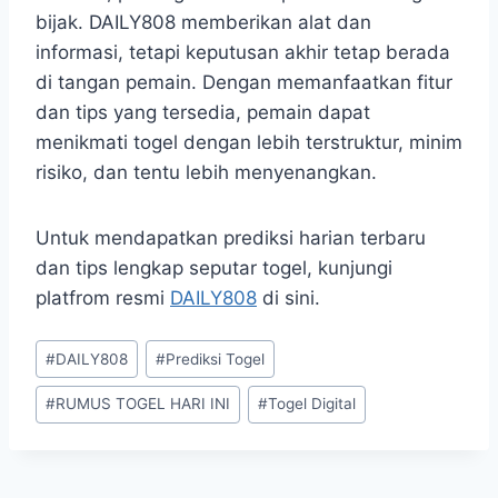
bijak. DAILY808 memberikan alat dan
informasi, tetapi keputusan akhir tetap berada
di tangan pemain. Dengan memanfaatkan fitur
dan tips yang tersedia, pemain dapat
menikmati togel dengan lebih terstruktur, minim
risiko, dan tentu lebih menyenangkan.
Untuk mendapatkan prediksi harian terbaru
dan tips lengkap seputar togel, kunjungi
platfrom resmi
DAILY808
di sini.
Post
#
DAILY808
#
Prediksi Togel
Tags:
#
RUMUS TOGEL HARI INI
#
Togel Digital