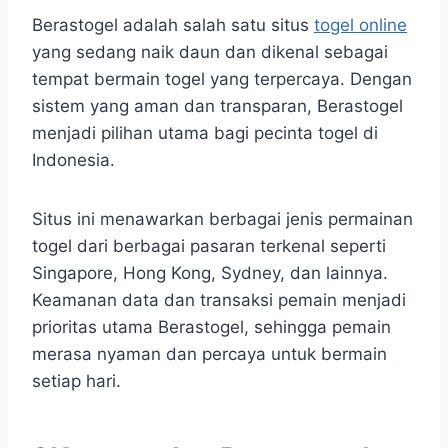
Berastogel adalah salah satu situs
togel online
yang sedang naik daun dan dikenal sebagai
tempat bermain togel yang terpercaya. Dengan
sistem yang aman dan transparan, Berastogel
menjadi pilihan utama bagi pecinta togel di
Indonesia.
Situs ini menawarkan berbagai jenis permainan
togel dari berbagai pasaran terkenal seperti
Singapore, Hong Kong, Sydney, dan lainnya.
Keamanan data dan transaksi pemain menjadi
prioritas utama Berastogel, sehingga pemain
merasa nyaman dan percaya untuk bermain
setiap hari.