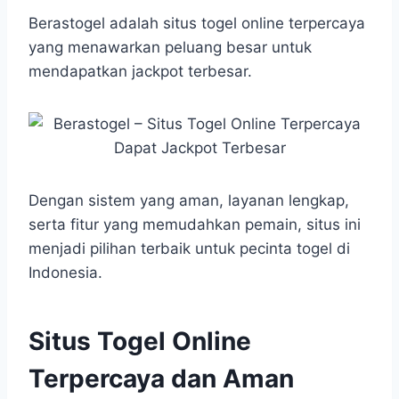
h
a
e
e
k
i
h
a
c
s
l
y
n
a
Berastogel adalah situs togel online terpercaya
t
e
s
e
p
e
r
yang menawarkan peluang besar untuk
s
b
e
g
e
e
mendapatkan jackpot terbesar.
A
o
n
r
p
o
g
a
p
k
e
m
r
Dengan sistem yang aman, layanan lengkap,
serta fitur yang memudahkan pemain, situs ini
menjadi pilihan terbaik untuk pecinta togel di
Indonesia.
Situs Togel Online
Terpercaya dan Aman