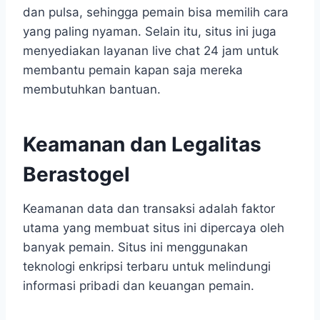
dan pulsa, sehingga pemain bisa memilih cara
yang paling nyaman. Selain itu, situs ini juga
menyediakan layanan live chat 24 jam untuk
membantu pemain kapan saja mereka
membutuhkan bantuan.
Keamanan dan Legalitas
Berastogel
Keamanan data dan transaksi adalah faktor
utama yang membuat situs ini dipercaya oleh
banyak pemain. Situs ini menggunakan
teknologi enkripsi terbaru untuk melindungi
informasi pribadi dan keuangan pemain.