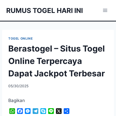
Skip
RUMUS TOGEL HARI INI
to
content
TOGEL ONLINE
Berastogel – Situs Togel
Online Terpercaya
Dapat Jackpot Terbesar
05/30/2025
Bagikan
W
F
M
T
S
L
X
S